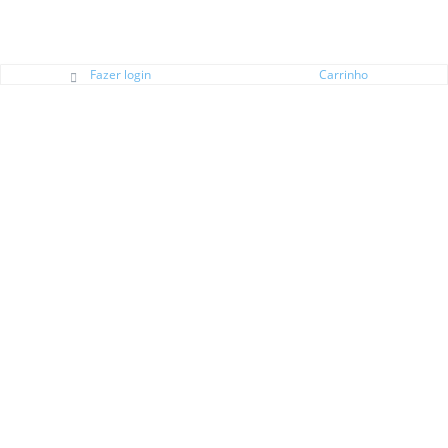
Fazer login
Carrinho