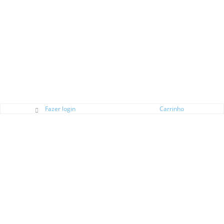
Fazer login
Carrinho