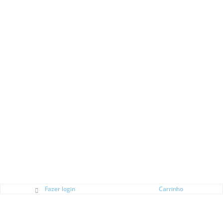
Fazer login
Carrinho