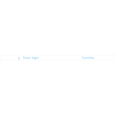
Fazer login
Carrinho