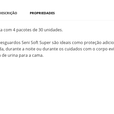
DESCRIÇÃO
PROPRIEDADES
xa com 4 pacotes de 30 unidades.
resguardos Seni Soft Super são ideais como proteção adicio
lda, durante a noite ou durante os cuidados com o corpo ev
a de urina para a cama.
ada superior de não tecido macio e confortável, camada ext
ermeável.