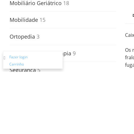
Mobiliário Geriátrico
18
Mobilidade
15
Cai
Ortopedia
3
Os 
Produtos de Fisioterapia
9
fra
Fazer login
fug
Carrinho
Segurança
5
Cam
Transferências
2
imp
Vestuário e Calçado
10
Pagamento e Entrega