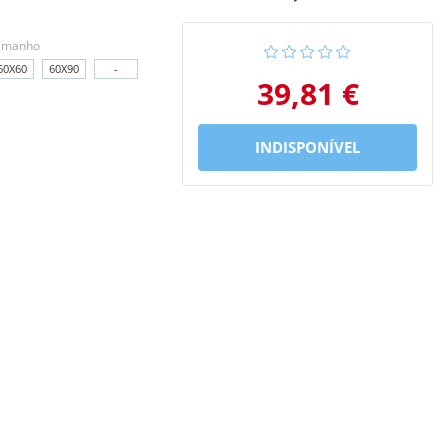
amanho
60X60
60X90
-
39,81 €
INDISPONÍVEL