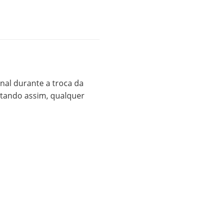
nal durante a troca da
itando assim, qualquer
erior anti deslizante