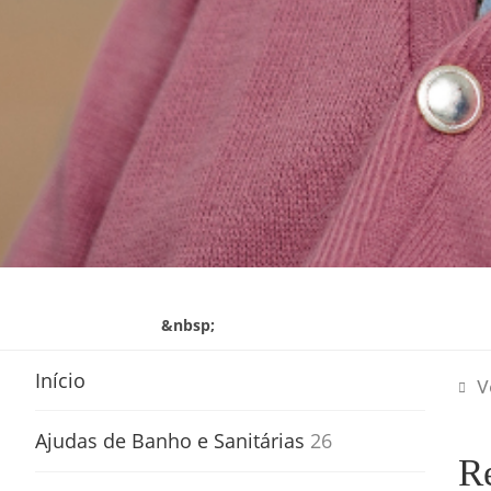
&nbsp;
Início
V
Ajudas de Banho e Sanitárias
26
R