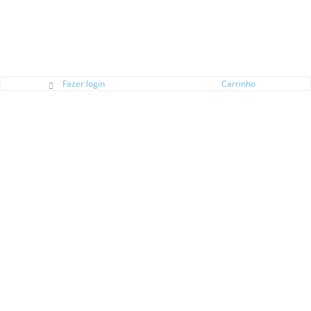
Fazer login
Carrinho