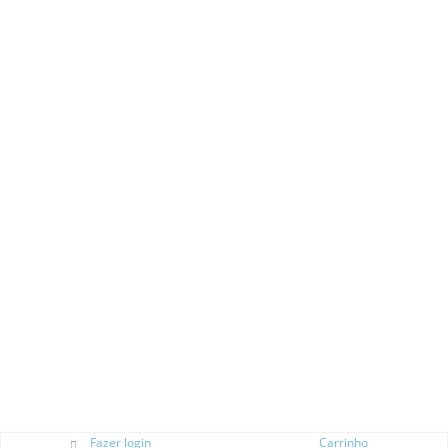
Fazer login
Carrinho