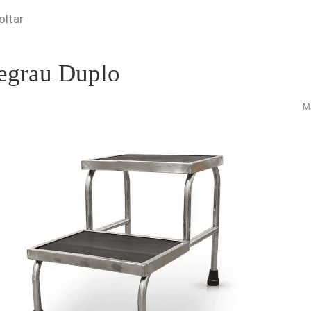
oltar
egrau Duplo
Ma