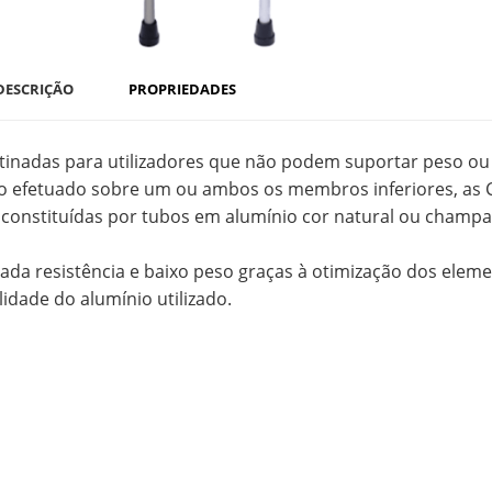
DESCRIÇÃO
PROPRIEDADES
tinadas para utilizadores que não podem suportar peso ou
o efetuado sobre um ou ambos os membros inferiores, as C
 constituídas por tubos em alumínio cor natural ou champ
vada resistência e baixo peso graças à otimização dos eleme
lidade do alumínio utilizado.
enciosas, com ponteiras de 20mm antiderrapantes para mai
itado ao stock existente.