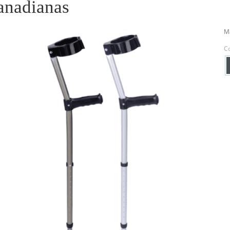
anadianas
Ma
C