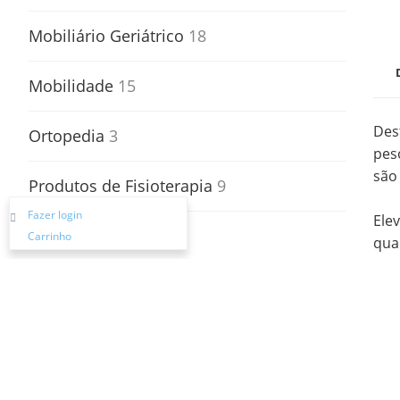
Mobiliário Geriátrico
18
Mobilidade
15
Des
Ortopedia
3
pes
são
Produtos de Fisioterapia
9
Fazer login
Ele
Segurança
5
Carrinho
qua
Transferências
2
Sil
Lim
Vestuário e Calçado
10
Pagamento e Entrega