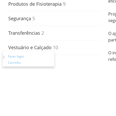
efi
Produtos de Fisioterapia
9
Pro
Segurança
5
seg
Transferências
2
O a
par
Vestuário e Calçado
10
O i
Fazer login
ref
Carrinho
Pagamento e Entrega
Est
con
Se 
com
Dis