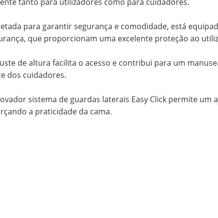
ciente tanto para utilizadores como para cuidadores.
jetada para garantir segurança e comodidade, está equipad
urança, que proporcionam uma excelente proteção ao utili
juste de altura facilita o acesso e contribui para um man
te dos cuidadores.
novador sistema de guardas laterais Easy Click permite um aj
orçando a praticidade da cama.
a cama articulada é a escolha ideal para quem procura um
fortável, seguro e adaptável às necessidades do utilizador.
o cuidador quiser bloquear certas posições ao utilizador, po
ando e chave (incluídos).
põe igualmente de um pendural, que auxilia o utilizador no