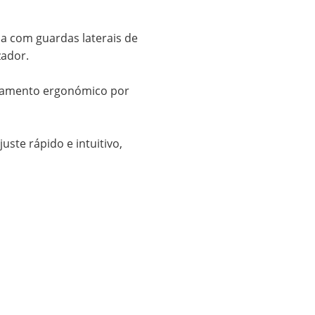
a com guardas laterais de
zador.
useamento ergonómico por
uste rápido e intuitivo,
 ambiente de descanso
de ser feito usando o
 momento de se levantar,