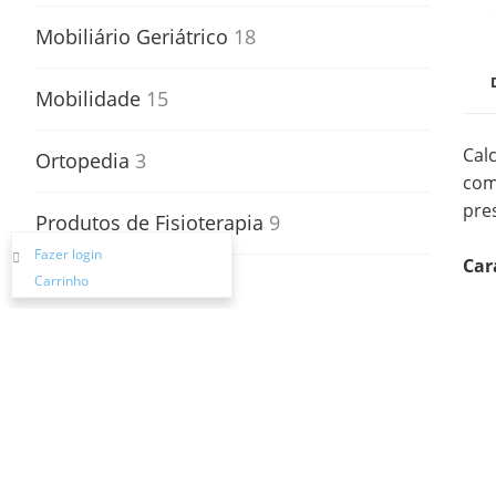
Mobiliário Geriátrico
18
Mobilidade
15
Cal
Ortopedia
3
com
pre
Produtos de Fisioterapia
9
Fazer login
Car
Carrinho
Segurança
5
Transferências
2
Vestuário e Calçado
10
Pagamento e Entrega