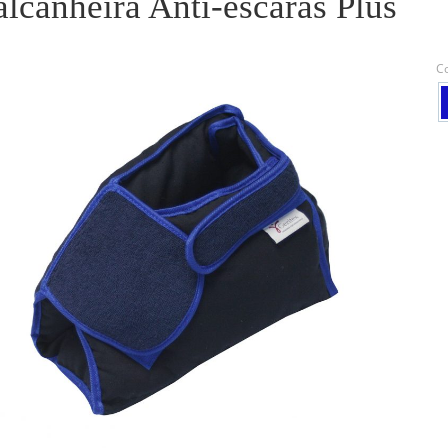
lcanheira Anti-escaras Plus
C