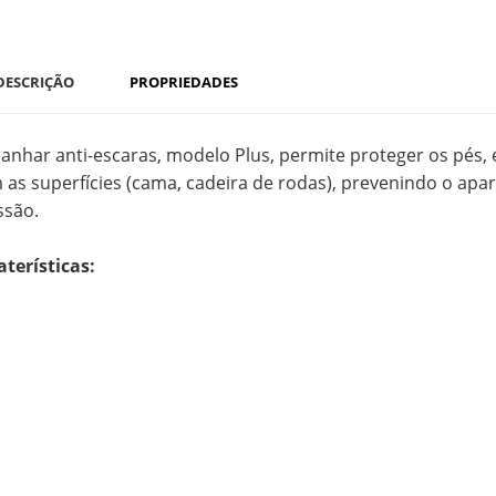
DESCRIÇÃO
PROPRIEDADES
canhar anti-escaras, modelo Plus, permite proteger os pés, 
 as superfícies (cama, cadeira de rodas), prevenindo o apa
ssão.
aterísticas:
Interior:Fibras siliconizadas
Exterior:100% algodão