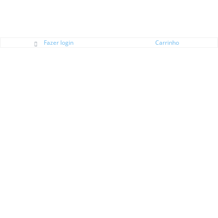
Fazer login
Carrinho