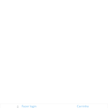
Fazer login
Carrinho