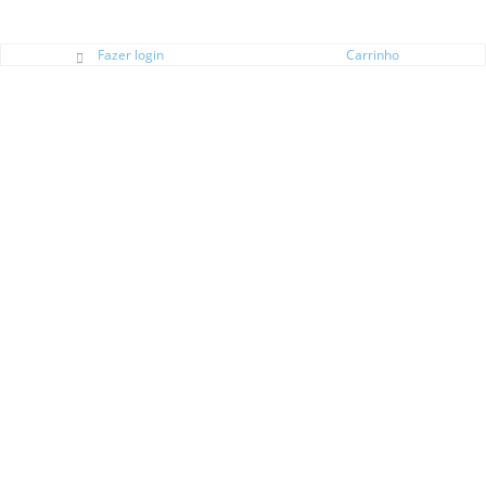
Fazer login
Carrinho