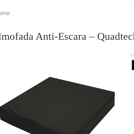
oltar
lmofada Anti-Escara – Quadte
C