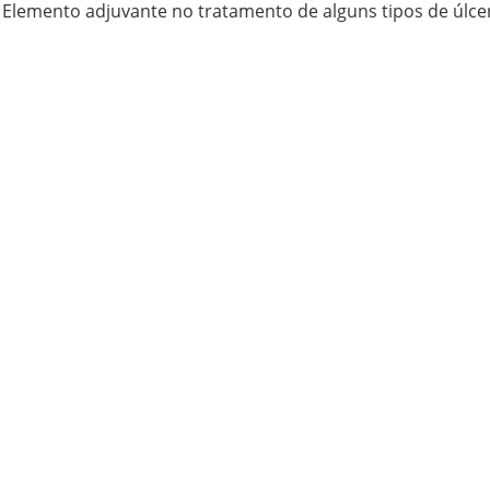
Elemento adjuvante no tratamento de alguns tipos de úlce
aterísticas:
Medidas:42x42x8cm ( cadeira de rodas )
Interior:4cm espuma 30SD / 4cm espuma viscoelasticaD45
Medidas 50x45x6cm ( cadeirão )
Interior:3 cm espuma 30SD / 3 cm espuma viscoelastica D4