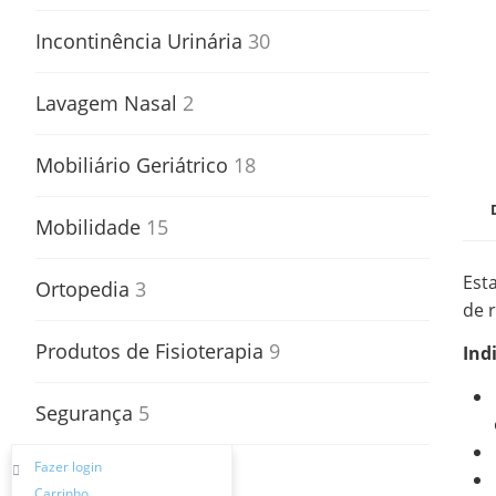
Incontinência Urinária
30
Lavagem Nasal
2
Mobiliário Geriátrico
18
Mobilidade
15
Est
Ortopedia
3
de 
Produtos de Fisioterapia
9
Ind
Segurança
5
Fazer login
Transferências
2
Carrinho