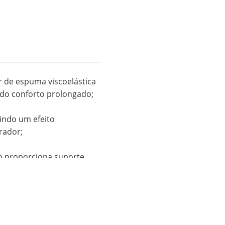
r de espuma viscoelástica
do conforto prolongado;
tindo um efeito
rador;
ço proporciona suporte
 quem deseja conforto e