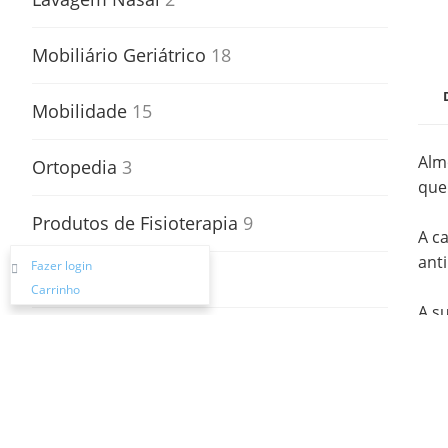
Mobiliário Geriátrico
18
Mobilidade
15
Alm
Ortopedia
3
que
Produtos de Fisioterapia
9
A c
ant
Fazer login
Segurança
5
Carrinho
A s
Transferências
2
erg
Com
Vestuário e Calçado
10
bem