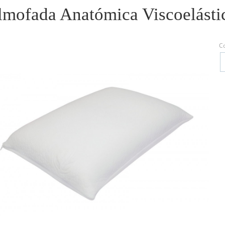
lmofada Anatómica Viscoelásti
C