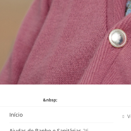
&nbsp;
Início
V
Ajudas de Banho e Sanitárias
26