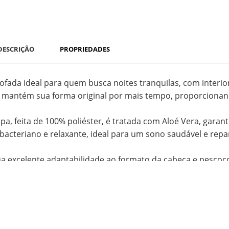
DESCRIÇÃO
PROPRIEDADES
ofada ideal para quem busca noites tranquilas, com interio
 mantém sua forma original por mais tempo, proporcionan
apa, feita de 100% poliéster, é tratada com Aloé Vera, garan
ibacteriano e relaxante, ideal para um sono saudável e repa
ua excelente adaptabilidade ao formato da cabeça e pesco
onômico;
 dimensões de 60x40x12 cm, esta almofada é perfeita para
-estar todas as noites.