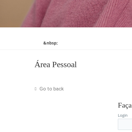
&nbsp;
Área Pessoal
Go to back
Faça
Login